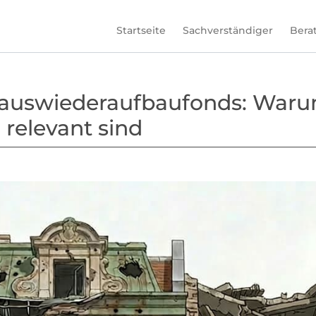
Startseite
Sachverständiger
Bera
us­wiederauf­baufonds: Warum
relevant sind