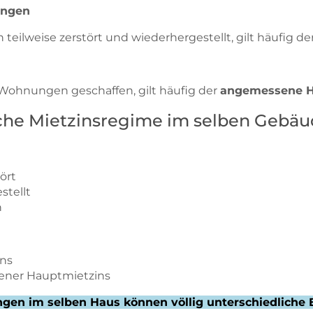
ungen
eilweise zerstört und wiederhergestellt, gilt häufig de
ohnungen geschaffen, gilt häufig der
angemessene H
liche Mietzinsregime im selben Gebä
ört
tellt
n
ns
ener Hauptmietzins
en im selben Haus können völlig unterschiedliche E