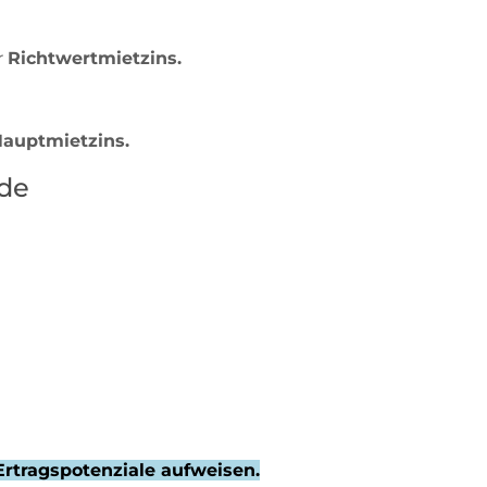
r
Richtwertmietzins.
auptmietzins.
ude
rtragspotenziale aufweisen.