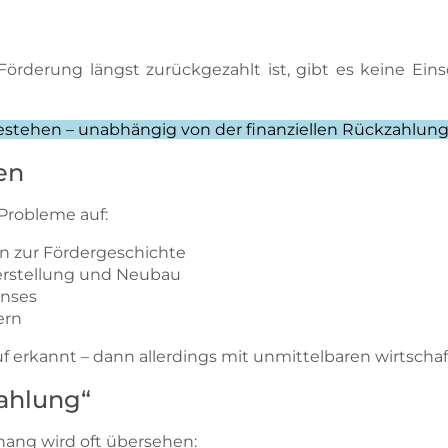
Förderung längst zurückgezahlt ist, gibt es keine Ei
estehen – unabhängig von der finanziellen Rückzahlung
en
 Probleme auf:
n zur Fördergeschichte
rstellung und Neubau
inses
ern
f erkannt – dann allerdings mit unmittelbaren wirtsch
ahlung“
ang wird oft übersehen: