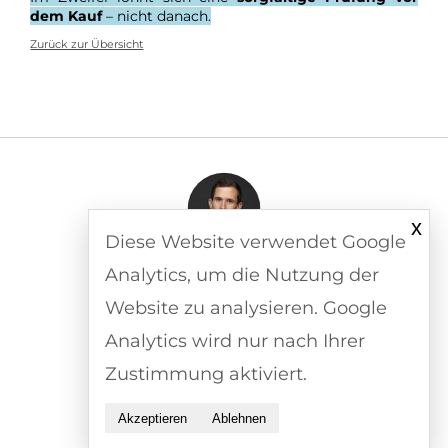
dem Kauf
– nicht danach.
Zurück zur Übersicht
x
Diese Website verwendet Google
Alexander Krößwang-Ridler
Analytics, um die Nutzung der
Sachverständiger, Berater & Trainer
Website zu analysieren. Google
ak@kroesswang.com
Analytics wird nur nach Ihrer
+43 699 19046606
Zustimmung aktiviert.
Impressum
Akzeptieren
Ablehnen
Nutzungshinweise
Cookie-Einstellungen